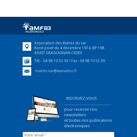
FRANÇAIS/UKRAINIEN
25 avril 2022
Afin d’accompagner au mieux les réfugiés
ukrainiens arrivés en France,...
FEUILLETER
Association des Maires du var
Rond point du 4 décembre 1974, BP 198
83007 DRAGUIGNAN CEDEX
Tél. : 04 98 10 52 30 / Fax : 04 98 10 52 39
maires.var@wanadoo.fr
INSCRIVEZ-VOUS
...................................................
pour recevoir nos
newsletters
et toutes nos publications
électroniques