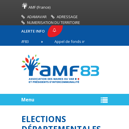
AMF (France)
ADAMAVAR
ADRESSAGE
NUMERISATION DU TERRITOIRE
ALERTE INFO
SSE AMF83
Appel de fonds incendies de forêt
 en première ligne
Menu
ELECTIONS