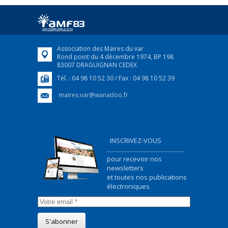
Afin d’accompagner au mieux les réfugiés
ukrainiens arrivés en France,...
FEUILLETER
Association des Maires du var
Rond point du 4 décembre 1974, BP 198
83007 DRAGUIGNAN CEDEX
Tél. : 04 98 10 52 30 / Fax : 04 98 10 52 39
maires.var@wanadoo.fr
INSCRIVEZ-VOUS
...................................................
pour recevoir nos
newsletters
et toutes nos publications
électroniques