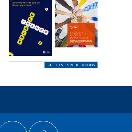
des conflits
l’élu local
d’intérêts
3 avril 2024
18 septembre 2023
Mise à jour avril
FEUILLETER
2024
FEUILLETER
La solidarité
au coeur de
CARNET
\ TOUTES LES PUBLICATIONS
nos actions
D’ACCUEIL
18 septembre 2023
FRANÇAIS/UKRAINIEN
25 avril 2022
FEUILLETER
Afin
d’accompagner
au mieux les
réfugiés
ukrainiens arrivés
en France,...
FEUILLETER