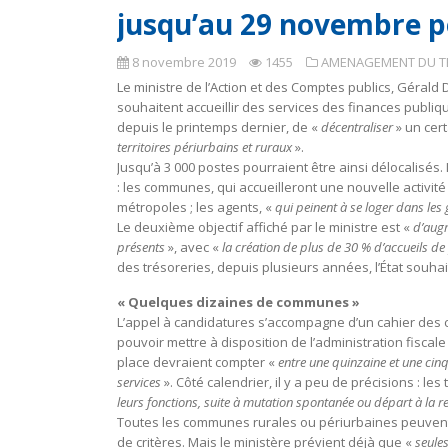
jusqu’au 29 novembre p
8 novembre 2019
1455
AMENAGEMENT DU TE
Le ministre de l’Action et des Comptes publics, Géral
souhaitent accueillir des services des finances publiq
depuis le printemps dernier, de «
décentraliser
» un cer
territoires périurbains et ruraux
».
Jusqu’à 3 000 postes pourraient être ainsi délocalisés. 
: les communes, qui accueilleront une nouvelle activité
métropoles ; les agents, «
qui peinent à se loger dans les
Le deuxième objectif affiché par le ministre est «
d’augm
présents
», avec «
la création de plus de 30 % d’accueils d
des trésoreries, depuis plusieurs années, l’État souhai
« Quelques dizaines de communes »
L’appel à candidatures s’accompagne d’un cahier des 
pouvoir mettre à disposition de l’administration fisca
place devraient compter «
entre une quinzaine et une cin
services
». Côté calendrier, il y a peu de précisions : les 
leurs fonctions, suite à mutation spontanée ou départ à la re
Toutes les communes rurales ou périurbaines peuvent p
de critères. Mais le ministère prévient déjà que «
seule