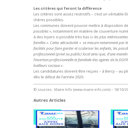
Les critères qui feront la différence
Les critères sont assez restrictifs – c’est un véritabl
chères possibles.
Les communes doivent pouvoir mettre à disposition des
possibles
», notamment en matière de couverture numé
à des loyers si possible très bas («
les plus intéressante
familles
». Cette attractivité «
se mesure notamment par les 
facilités pour faire garder et scolariser les enfants, les pos
professionnel (privé ou public) local ainsi que, d’une manièr
l’insertion professionnelle et familiale des agents de la DGF
bailleurs sociaux
».
Les candidatures doivent être reçues – à Bercy – au p
dès le début de l’année 2020.
© sources : Maire Info (www.maire-info.com) – 18/10/2
Autres Articles