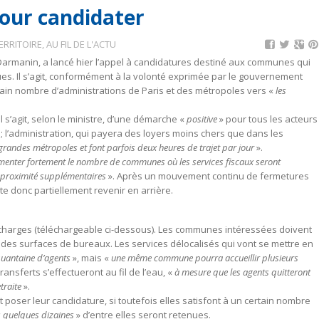
our candidater
RRITOIRE
,
AU FIL DE L'ACTU
d Darmanin, a lancé hier l’appel à candidatures destiné aux communes qui
ues. Il s’agit, conformément à la volonté exprimée par le gouvernement
tain nombre d’administrations de Paris et des métropoles vers «
les
Il s’agit, selon le ministre, d’une démarche «
positive
» pour tous les acteurs
 ; l’administration, qui payera des loyers moins chers que dans les
 grandes métropoles et font parfois deux heures de trajet par jour
».
enter fortement le nombre de communes où les services fiscaux seront
e proximité supplémentaires
». Après un mouvement continu de fermetures
te donc partiellement revenir en arrière.
charges (téléchargeable ci-dessous). Les communes intéressées doivent
le des surfaces de bureaux. Les services délocalisés qui vont se mettre en
quantaine d’agents
», mais «
une même commune pourra accueillir plusieurs
transferts s’effectueront au fil de l’eau, «
à mesure que les agents quitteront
traite
».
oser leur candidature, si toutefois elles satisfont à un certain nombre
s quelques dizaines
» d’entre elles seront retenues.