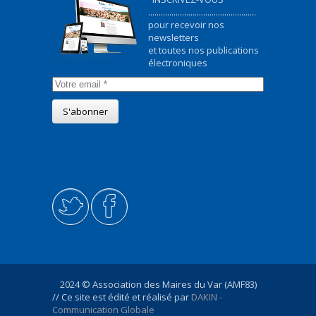
...................................................
pour recevoir nos
newsletters
et toutes nos publications
électroniques
2024 © Association des Maires du Var (AMF83)
// Ce site est édité et réalisé par
DAKIN -
Communication Globale