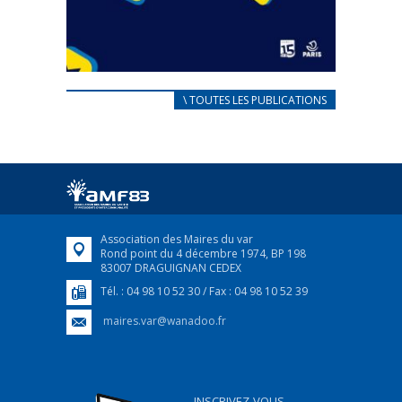
CARNET D’ACCUEIL
\ TOUTES LES PUBLICATIONS
FRANÇAIS/UKRAINIEN
25 avril 2022
Afin d’accompagner au mieux les réfugiés
ukrainiens arrivés en France,...
FEUILLETER
Association des Maires du var
Rond point du 4 décembre 1974, BP 198
83007 DRAGUIGNAN CEDEX
Tél. : 04 98 10 52 30 / Fax : 04 98 10 52 39
maires.var@wanadoo.fr
INSCRIVEZ-VOUS