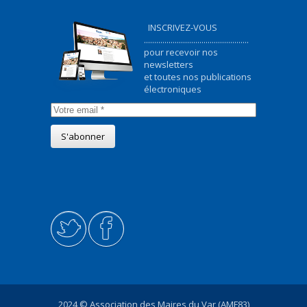
INSCRIVEZ-VOUS
...................................................
pour recevoir nos
newsletters
et toutes nos publications
électroniques
2024 © Association des Maires du Var (AMF83)