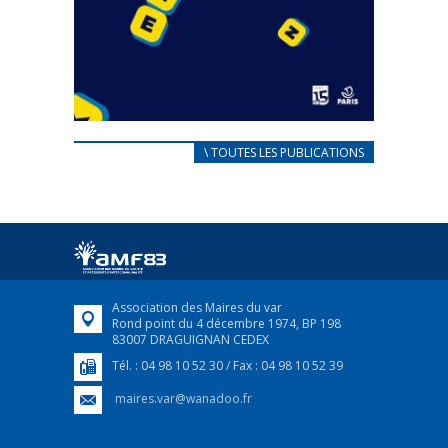
CARNET D’ACCUEIL
\ TOUTES LES PUBLICATIONS
FRANÇAIS/UKRAINIEN
25 avril 2022
Afin d’accompagner au mieux les réfugiés
ukrainiens arrivés en France,...
FEUILLETER
Association des Maires du var
Rond point du 4 décembre 1974, BP 198
83007 DRAGUIGNAN CEDEX
Tél. : 04 98 10 52 30 / Fax : 04 98 10 52 39
maires.var@wanadoo.fr