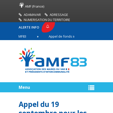
AMF (France)
ADAMAVAR
ADRESSAGE
NUMERISATION DU TERRITOIRE
ALERTE INFO
ESSE AMF83
Appel de fonds incendies de forêt
s en première ligne
Menu
Appel du 19