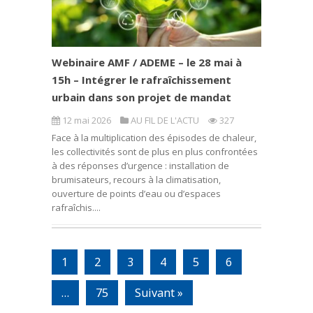
Webinaire AMF / ADEME – le 28 mai à
15h – Intégrer le rafraîchissement
urbain dans son projet de mandat
12 mai 2026
AU FIL DE L'ACTU
327
Face à la multiplication des épisodes de chaleur,
les collectivités sont de plus en plus confrontées
à des réponses d’urgence : installation de
brumisateurs, recours à la climatisation,
ouverture de points d’eau ou d’espaces
rafraîchis....
1
2
3
4
5
6
…
75
Suivant »