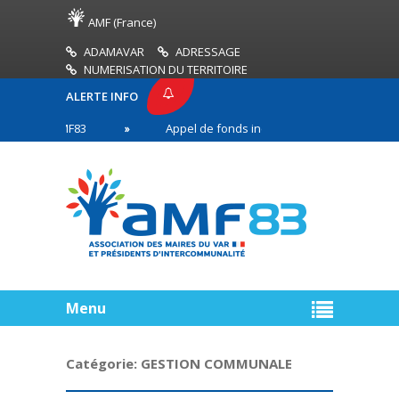
AMF (France)
ADAMAVAR
ADRESSAGE
NUMERISATION DU TERRITOIRE
ALERTE INFO
SSE AMF83
Appel de fonds incendies de forêt
en première ligne
Menu
Catégorie:
GESTION COMMUNALE