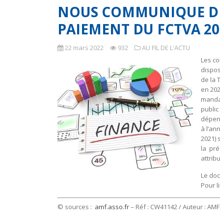
NOUS COMMUNIQUE DES
PAIEMENT DU FCTVA 20
22 mars 2022
932
AU FIL DE L'ACTU
Les co
dispos
de la 
en 202
mandat
public
dépens
à l’an
2021) 
la pré
attrib
Le doc
Pour li
© sources :
amf.asso.fr
– Réf : CW41142 / Auteur : AM