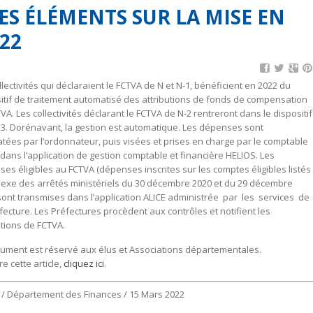
 ÉLÉMENTS SUR LA MISE EN
22
llectivités qui déclaraient le FCTVA de N et N-1, bénéficient en 2022 du
itif de traitement automatisé des attributions de fonds de compensation
TVA. Les collectivités déclarant le FCTVA de N-2 rentreront dans le dispositif
3. Dorénavant, la gestion est automatique. Les dépenses sont
ées par l’ordonnateur, puis visées et prises en charge par le comptable
 dans l’application de gestion comptable et financière HELIOS. Les
es éligibles au FCTVA (dépenses inscrites sur les comptes éligibles listés
nexe des arrêtés ministériels du 30 décembre 2020 et du 29 décembre
sont transmises dans l’application ALICE administrée par les services de
fecture. Les Préfectures procèdent aux contrôles et notifient les
utions de FCTVA.
ument est réservé aux élus et Associations départementales.
re cette article,
cliquez ici
.
F / Département des Finances / 15 Mars 2022