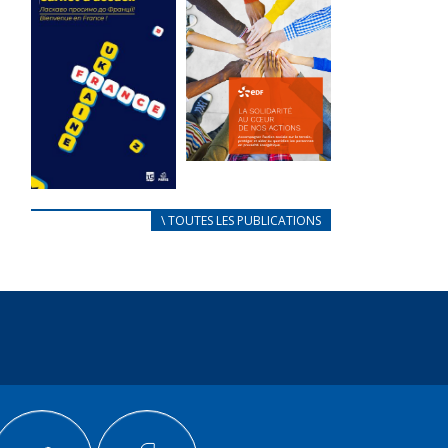
des conflits
l’élu local
d’intérêts
3 avril 2024
18 septembre 2023
Mise à jour avril
FEUILLETER
2024
FEUILLETER
La solidarité
au coeur de
CARNET
\ TOUTES LES PUBLICATIONS
nos actions
D’ACCUEIL
18 septembre 2023
FRANÇAIS/UKRAINIEN
25 avril 2022
FEUILLETER
Afin
d’accompagner
au mieux les
réfugiés
ukrainiens arrivés
en France,...
FEUILLETER