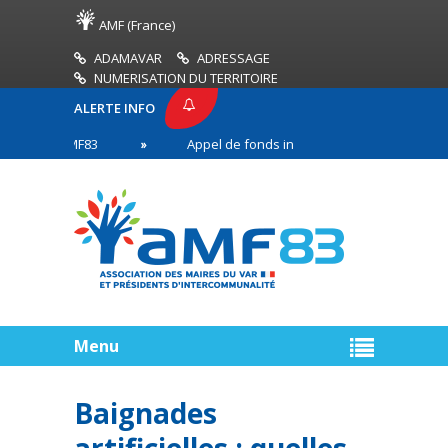
AMF (France)
ADAMAVAR
ADRESSAGE
NUMERISATION DU TERRITOIRE
ALERTE INFO
SSE AMF83
Appel de fonds incendies de forêt
en première ligne
Menu
Baignades