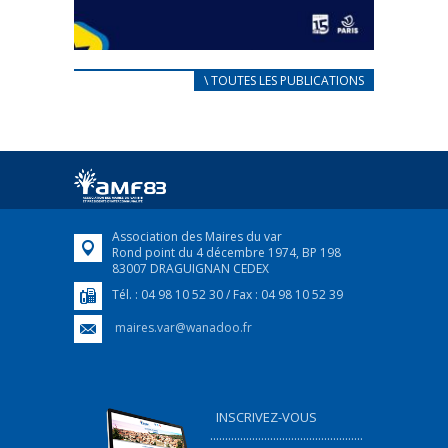
CARNET D’ACCUEIL
\ TOUTES LES PUBLICATIONS
FRANÇAIS/UKRAINIEN
25 avril 2022
Afin d’accompagner au mieux les réfugiés
ukrainiens arrivés en France,...
FEUILLETER
Association des Maires du var
Rond point du 4 décembre 1974, BP 198
83007 DRAGUIGNAN CEDEX
Tél. : 04 98 10 52 30 / Fax : 04 98 10 52 39
maires.var@wanadoo.fr
INSCRIVEZ-VOUS
...................................................