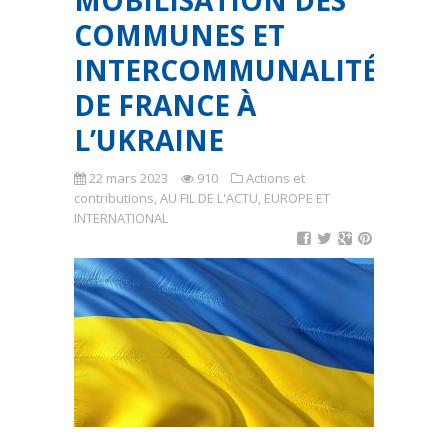
MOBILISATION DES
COMMUNES ET
INTERCOMMUNALITÉS
DE FRANCE À
L’UKRAINE
22 mars 2023
910
Actions et
contributions
,
AU FIL DE L'ACTU
,
EUROPE ET
INTERNATIONAL