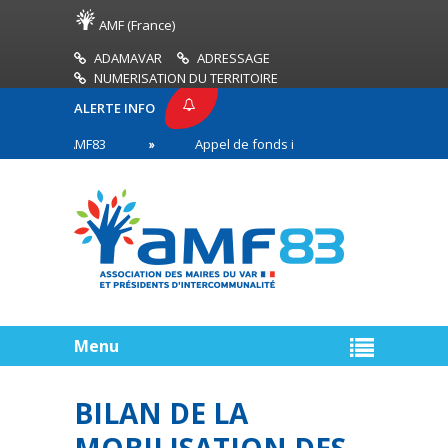
AMF (France)
ADAMAVAR
ADRESSAGE
NUMERISATION DU TERRITOIRE
ALERTE INFO
ESSE AMF83
Appel de fonds incendies de forêt
s en première ligne
Menu
BILAN DE LA