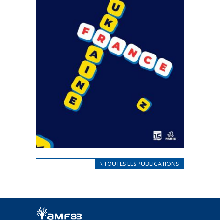
CARNET D’ACCUEIL
\ TOUTES LES PUBLICATIONS
FRANÇAIS/UKRAINIEN
25 avril 2022
Afin d’accompagner au mieux les réfugiés
ukrainiens arrivés en France,...
FEUILLETER