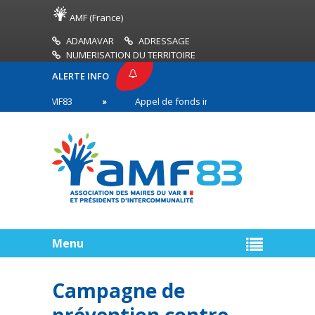
AMF (France)
ADAMAVAR
ADRESSAGE
NUMERISATION DU TERRITOIRE
ALERTE INFO
ESSE AMF83
Appel de fonds incendies de forêt
 en première ligne
Menu
Campagne de