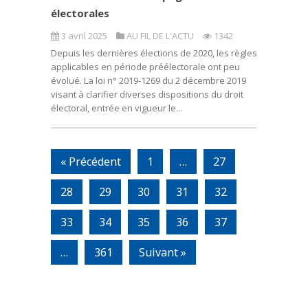
électorales
3 avril 2025
AU FIL DE L'ACTU
1342
Depuis les dernières élections de 2020, les règles
applicables en période préélectorale ont peu
évolué. La loi n° 2019-1269 du 2 décembre 2019
visant à clarifier diverses dispositions du droit
électoral, entrée en vigueur le...
« Précédent
1
…
27
28
29
30
31
32
33
34
35
36
37
…
361
Suivant »