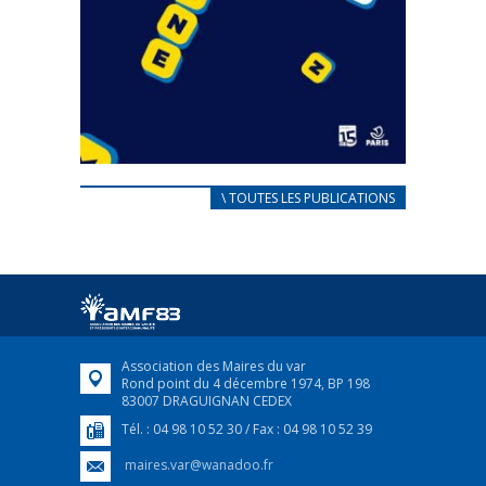
CARNET D’ACCUEIL
\ TOUTES LES PUBLICATIONS
FRANÇAIS/UKRAINIEN
25 avril 2022
Afin d’accompagner au mieux les réfugiés
ukrainiens arrivés en France,...
FEUILLETER
Association des Maires du var
Rond point du 4 décembre 1974, BP 198
83007 DRAGUIGNAN CEDEX
Tél. : 04 98 10 52 30 / Fax : 04 98 10 52 39
maires.var@wanadoo.fr