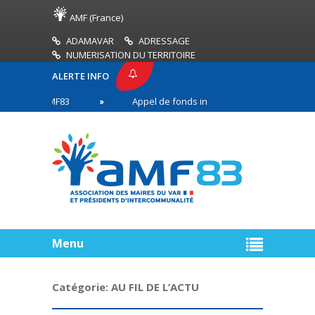
AMF (France)
ADAMAVAR
ADRESSAGE
NUMERISATION DU TERRITOIRE
ALERTE INFO
SSE AMF83
Appel de fonds incendies de forêt
en première ligne
Menu
Catégorie:
AU FIL DE L’ACTU