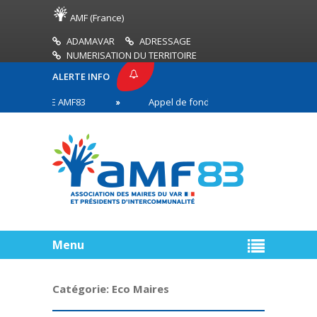
AMF (France)
ADAMAVAR
ADRESSAGE
NUMERISATION DU TERRITOIRE
ALERTE INFO
 PRESSE AMF83
Appel de fonds incendies de forêt
aires en première ligne
Menu
Catégorie:
Eco Maires