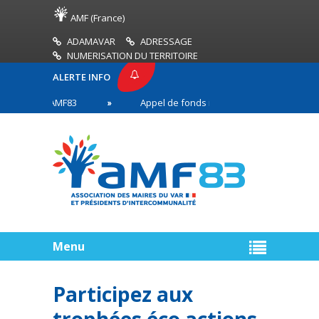
AMF (France)
ADAMAVAR
ADRESSAGE
NUMERISATION DU TERRITOIRE
ALERTE INFO
RESSE AMF83
Appel de fonds incendies de forêt
es en première ligne
Menu
Participez aux