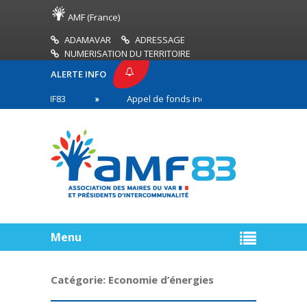
AMF (France)
ADAMAVAR
ADRESSAGE
NUMERISATION DU TERRITOIRE
ALERTE INFO
SSE AMF83
Appel de fonds incendies de forêt
en première ligne
Menu
Catégorie:
Economie d’énergies