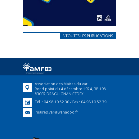
CARNET D’ACCUEIL
\ TOUTES LES PUBLICATIONS
FRANÇAIS/UKRAINIEN
25 avril 2022
Afin d’accompagner au mieux les réfugiés
ukrainiens arrivés en France,...
FEUILLETER
Association des Maires du var
Rond point du 4 décembre 1974, BP 198
83007 DRAGUIGNAN CEDEX
Tél. : 04 98 10 52 30 / Fax : 04 98 10 52 39
maires.var@wanadoo.fr