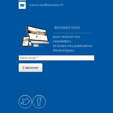
maires.var@wanadoo.fr
INSCRIVEZ-VOUS
...................................................
pour recevoir nos
newsletters
et toutes nos publications
électroniques