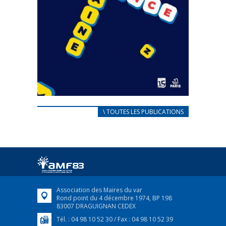
CARNET D’ACCUEIL
\ TOUTES LES PUBLICATIONS
FRANÇAIS/UKRAINIEN
25 avril 2022
Afin d’accompagner au mieux les réfugiés
ukrainiens arrivés en France,...
FEUILLETER
Association des Maires du var
Rond point du 4 décembre 1974, BP 198
83007 DRAGUIGNAN CEDEX
Tél. : 04 98 10 52 30 / Fax : 04 98 10 52 39