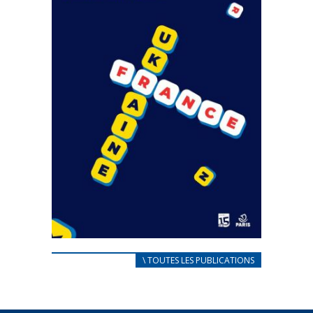
CARNET D’ACCUEIL
\ TOUTES LES PUBLICATIONS
FRANÇAIS/UKRAINIEN
25 avril 2022
Afin d’accompagner au mieux les réfugiés