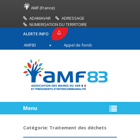
AMF (France)
ADAMAVAR
ADRESSAGE
NUMERISATION DU TERRITOIRE
ALERTE INFO
PRESSE AMF83
Appel de fonds incendies de forêt
res en première ligne
Menu
Catégorie:
Traitement des déchets