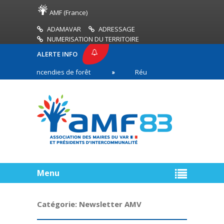
AMF (France)
ADAMAVAR
ADRESSAGE
NUMERISATION DU TERRITOIRE
ALERTE INFO
fonds incendies de forêt
Réussir son pacte de gouvernance 
Menu
Catégorie:
Newsletter AMV