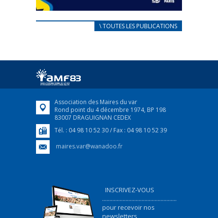
CARNET D’ACCUEIL
\ TOUTES LES PUBLICATIONS
FRANÇAIS/UKRAINIEN
25 avril 2022
Afin d’accompagner au mieux les réfugiés
ukrainiens arrivés en France,...
FEUILLETER
Association des Maires du var
Rond point du 4 décembre 1974, BP 198
83007 DRAGUIGNAN CEDEX
Tél. : 04 98 10 52 30 / Fax : 04 98 10 52 39
maires.var@wanadoo.fr
INSCRIVEZ-VOUS
...................................................
pour recevoir nos
newsletters