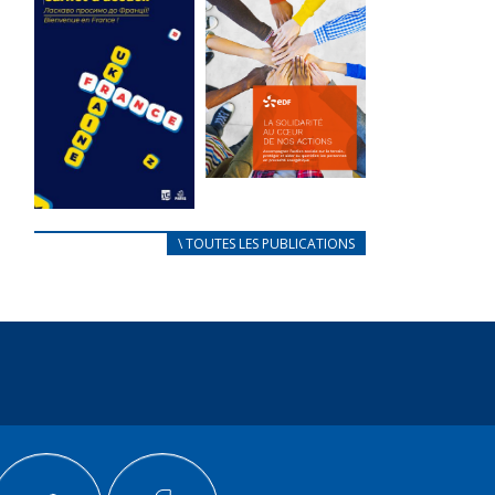
des conflits
l’élu local
d’intérêts
3 avril 2024
18 septembre 2023
Mise à jour avril
FEUILLETER
2024
FEUILLETER
La solidarité
au coeur de
CARNET
\ TOUTES LES PUBLICATIONS
nos actions
D’ACCUEIL
18 septembre 2023
FRANÇAIS/UKRAINIEN
25 avril 2022
FEUILLETER
Afin
d’accompagner
au mieux les
réfugiés
ukrainiens arrivés
en France,...
FEUILLETER