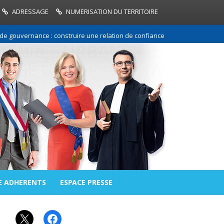
ADRESSAGE
NUMERISATION DU TERRITOIRE
ouvernance : construire une relation de confiance entre les communes et 
E ADHERENTS
ESPACE PRESSE
X
Facebook