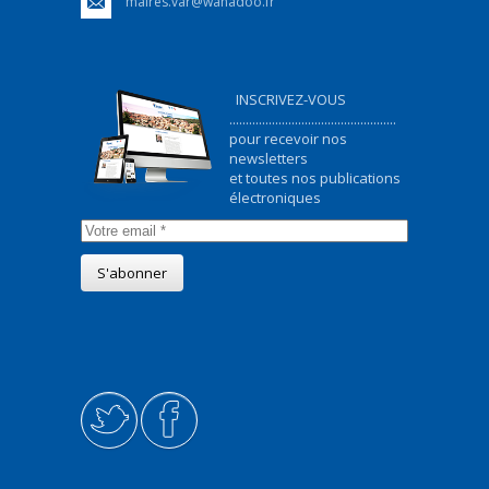
maires.var@wanadoo.fr
INSCRIVEZ-VOUS
...................................................
pour recevoir nos
newsletters
et toutes nos publications
électroniques