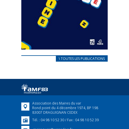
CARNET D’ACCUEIL
\ TOUTES LES PUBLICATIONS
FRANÇAIS/UKRAINIEN
25 avril 2022
Afin d’accompagner au mieux les réfugiés
ukrainiens arrivés en France,...
FEUILLETER
Association des Maires du var
Rond point du 4 décembre 1974, BP 198
83007 DRAGUIGNAN CEDEX
Tél. : 04 98 10 52 30 / Fax : 04 98 10 52 39