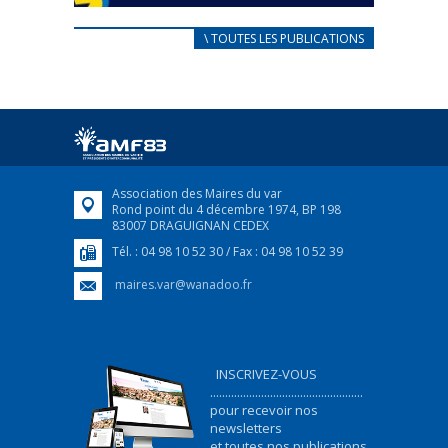
CARNET D’ACCUEIL
\ TOUTES LES PUBLICATIONS
FRANÇAIS/UKRAINIEN
25 avril 2022
Afin d’accompagner au mieux les réfugiés
ukrainiens arrivés en France,...
FEUILLETER
Association des Maires du var
Rond point du 4 décembre 1974, BP 198
83007 DRAGUIGNAN CEDEX
Tél. : 04 98 10 52 30 / Fax : 04 98 10 52 39
maires.var@wanadoo.fr
INSCRIVEZ-VOUS
...................................................
pour recevoir nos
newsletters
et toutes nos publications