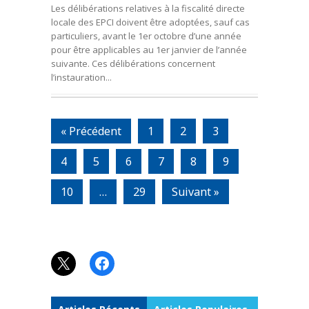
Les délibérations relatives à la fiscalité directe
locale des EPCI doivent être adoptées, sauf cas
particuliers, avant le 1er octobre d’une année
pour être applicables au 1er janvier de l’année
suivante. Ces délibérations concernent
l’instauration...
« Précédent
1
2
3
4
5
6
7
8
9
10
…
29
Suivant »
X
Facebook