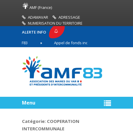
AMF (France)
ADAMAVAR
ADRESSAGE
NUMERISATION DU TERRITOIRE
ALERTE INFO
SE AMF83
Appel de fonds incendies de forêt
en première ligne
Menu
Catégorie:
COOPERATION
INTERCOMMUNALE