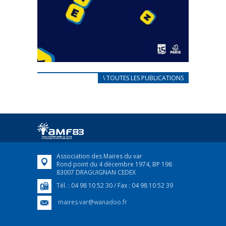
CARNET D’ACCUEIL
\ TOUTES LES PUBLICATIONS
FRANÇAIS/UKRAINIEN
25 avril 2022
Afin d’accompagner au mieux les réfugiés
ukrainiens arrivés en France,...
FEUILLETER
Association des Maires du var
Rond point du 4 décembre 1974, BP 198
83007 DRAGUIGNAN CEDEX
Tél. : 04 98 10 52 30 / Fax : 04 98 10 52 39
maires.var@wanadoo.fr