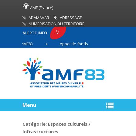
AMF (France)
ADAMAVAR
ADRESSAGE
NUMERISATION DU TERRITOIRE
ALERTE INFO
RESSE AMF83
Appel de fonds incendies de forêt
s en première ligne
Menu
Catégorie:
Espaces culturels /
Infrastructures