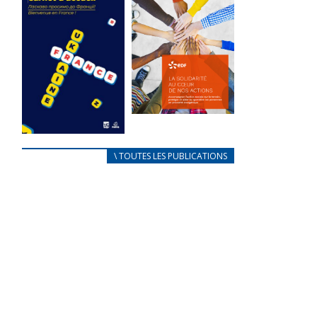
des conflits
l’élu local
d’intérêts
3 avril 2024
18 septembre 2023
Mise à jour avril
FEUILLETER
2024
FEUILLETER
La solidarité
au coeur de
CARNET
\ TOUTES LES PUBLICATIONS
nos actions
D’ACCUEIL
18 septembre 2023
FRANÇAIS/UKRAINIEN
25 avril 2022
FEUILLETER
Afin
d’accompagner
au mieux les
réfugiés
ukrainiens arrivés
en France,...
FEUILLETER