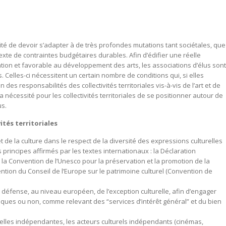
sité de devoir s’adapter à de très profondes mutations tant sociétales, que
exte de contraintes budgétaires durables. Afin d’édifier une réelle
éation et favorable au développement des arts, les associations d’élus sont
 Celles-ci nécessitent un certain nombre de conditions qui, si elles
 des responsabilités des collectivités territoriales vis-à-vis de l’art et de
la nécessité pour les collectivités territoriales de se positionner autour de
us.
tés territoriales
et de la culture dans le respect de la diversité des expressions culturelles
 principes affirmés par les textes internationaux : la Déclaration
1, la Convention de l’Unesco pour la préservation et la promotion de la
ention du Conseil de l’Europe sur le patrimoine culturel (Convention de
à la défense, au niveau européen, de l’exception culturelle, afin d’engager
riques ou non, comme relevant des “services d’intérêt général” et du bien
urelles indépendantes, les acteurs culturels indépendants (cinémas,