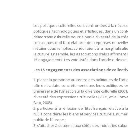
Les politiques culturelles sont confrontées à la néces
politiques, technologiques et artistiques, dans un cont
démocratie culturelle nourrie par la diversité de la cr
conscientes qu’il faut élaborer des réponses nouvelles.
n’étaient pas remplies, conduiraient à la marginalisation
la culture. Ensemble, les associations d’élus affirment 
15 engagements. Les voici listés dans l’article ci-desso
Les 15 engagements des associations de collectivi
1. placer la personne au centre des politiques de l’art 
afin de traduire concrètement dans leurs politiques les
universelle de l’Unesco sur la diversité culturelle (200
diversité des expressions culturelles (2005) et la Conv
Faro, 2005);
2. participer à la réflexion de l’Etat français relative 
l’UE à considérer les biens et services culturels, numé
public de l’Europe ;
3. s’attacher à soutenir, aux côtés des industries cult