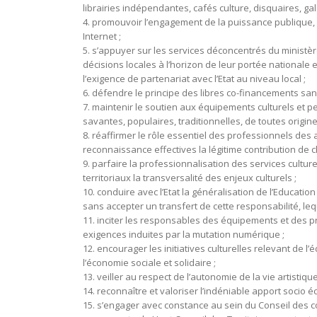
librairies indépendantes, cafés culture, disquaires, gal
4. promouvoir l’engagement de la puissance publique, 
Internet ;
5. s’appuyer sur les services déconcentrés du ministère
décisions locales à l’horizon de leur portée nationale 
l’exigence de partenariat avec l’Etat au niveau local ;
6. défendre le principe des libres co-financements sans 
7. maintenir le soutien aux équipements culturels et pe
savantes, populaires, traditionnelles, de toutes origi
8. réaffirmer le rôle essentiel des professionnels des 
reconnaissance effectives la légitime contribution de
9. parfaire la professionnalisation des services culture
territoriaux la transversalité des enjeux culturels ;
10. conduire avec l’Etat la généralisation de l’Education
sans accepter un transfert de cette responsabilité, leque
11. inciter les responsables des équipements et des p
exigences induites par la mutation numérique ;
12. encourager les initiatives culturelles relevant de l
l’économie sociale et solidaire ;
13. veiller au respect de l’autonomie de la vie artistique
14. reconnaître et valoriser l’indéniable apport socio éc
15. s’engager avec constance au sein du Conseil des col