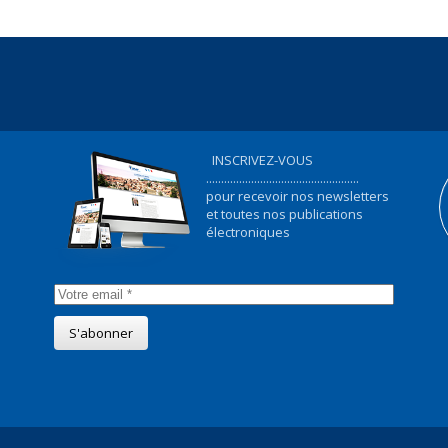
INSCRIVEZ-VOUS
...................................................
pour recevoir nos newsletters
et toutes nos publications
électroniques