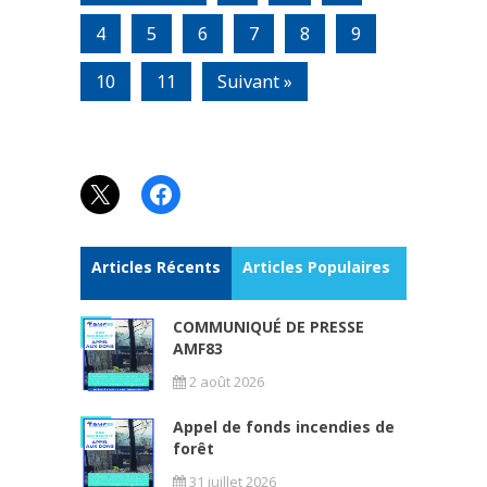
4
5
6
7
8
9
10
11
Suivant »
X
Facebook
Articles Récents
Articles Populaires
COMMUNIQUÉ DE PRESSE
AMF83
2 août 2026
Appel de fonds incendies de
forêt
31 juillet 2026