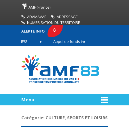
AMF (France)
ADAMAVAR
ADRESSAGE
NUMERISATION DU TERRITOIRE
ALERTE INFO
SE AMF83
Appel de fonds incendies de forêt
en première ligne
Menu
Catégorie:
CULTURE, SPORTS ET LOISIRS