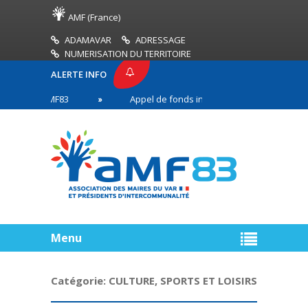
AMF (France)
ADAMAVAR
ADRESSAGE
NUMERISATION DU TERRITOIRE
ALERTE INFO
SSE AMF83
Appel de fonds incendies de forêt
en première ligne
Menu
Catégorie:
CULTURE, SPORTS ET LOISIRS