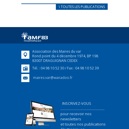
CARNET D’ACCUEIL
\ TOUTES LES PUBLICATIONS
FRANÇAIS/UKRAINIEN
25 avril 2022
Afin d’accompagner au mieux les réfugiés
ukrainiens arrivés en France,...
FEUILLETER
Association des Maires du var
Rond point du 4 décembre 1974, BP 198
83007 DRAGUIGNAN CEDEX
Tél. : 04 98 10 52 30 / Fax : 04 98 10 52 39
maires.var@wanadoo.fr
INSCRIVEZ-VOUS
...................................................
pour recevoir nos
newsletters
et toutes nos publications