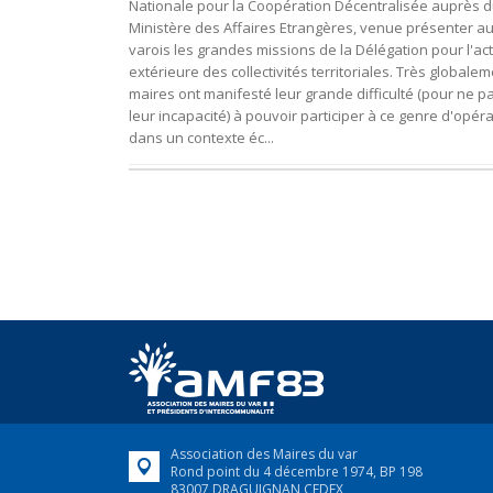
Nationale pour la Coopération Décentralisée auprès 
Ministère des Affaires Etrangères, venue présenter au
varois les grandes missions de la Délégation pour l'ac
extérieure des collectivités territoriales. Très globalem
maires ont manifesté leur grande difficulté (pour ne pa
leur incapacité) à pouvoir participer à ce genre d'opér
dans un contexte éc...
Association des Maires du var
Rond point du 4 décembre 1974, BP 198
83007 DRAGUIGNAN CEDEX