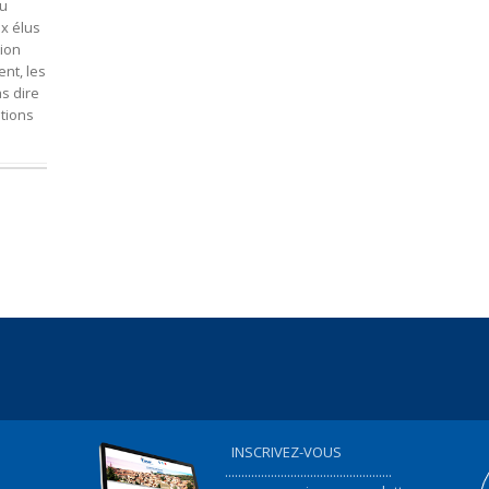
du
x élus
tion
ent, les
s dire
ations
INSCRIVEZ-VOUS
...................................................