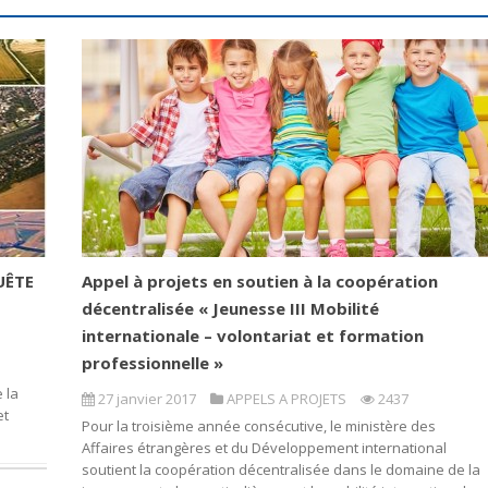
UÊTE
Appel à projets en soutien à la coopération
décentralisée « Jeunesse III Mobilité
internationale – volontariat et formation
professionnelle »
 la
27 janvier 2017
APPELS A PROJETS
2437
et
Pour la troisième année consécutive, le ministère des
Affaires étrangères et du Développement international
soutient la coopération décentralisée dans le domaine de la