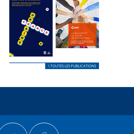
des conflits
l’élu local
d’intérêts
3 avril 2024
18 septembre 2023
Mise à jour avril
FEUILLETER
2024
FEUILLETER
La solidarité
au coeur de
CARNET
\ TOUTES LES PUBLICATIONS
nos actions
D’ACCUEIL
18 septembre 2023
FRANÇAIS/UKRAINIEN
25 avril 2022
FEUILLETER
Afin
d’accompagner
au mieux les
réfugiés
ukrainiens arrivés
en France,...
FEUILLETER