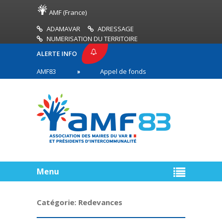
AMF (France)
ADAMAVAR
ADRESSAGE
NUMERISATION DU TERRITOIRE
ALERTE INFO
PRESSE AMF83
Appel de fonds incendies de forêt
res en première ligne
Menu
Catégorie:
Redevances