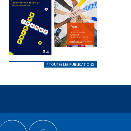
des conflits
l’élu local
d’intérêts
3 avril 2024
18 septembre 2023
Mise à jour avril
FEUILLETER
2024
FEUILLETER
La solidarité
au coeur de
CARNET
\ TOUTES LES PUBLICATIONS
nos actions
D’ACCUEIL
18 septembre 2023
FRANÇAIS/UKRAINIEN
25 avril 2022
FEUILLETER
Afin
d’accompagner
au mieux les
réfugiés
ukrainiens arrivés
en France,...
FEUILLETER