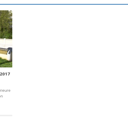
 2017
érieure
on