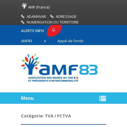
AMF (France)
ADAMAVAR
ADRESSAGE
NUMERISATION DU TERRITOIRE
ALERTE INFO
PRESSE AMF83
Appel de fonds incendies de forêt
res en première ligne
Menu
Catégorie:
TVA / FCTVA