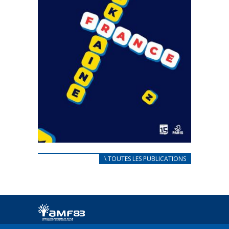
CARNET D’ACCUEIL
\ TOUTES LES PUBLICATIONS
FRANÇAIS/UKRAINIEN
25 avril 2022
Afin d’accompagner au mieux les réfugiés
ukrainiens arrivés en France,...
FEUILLETER