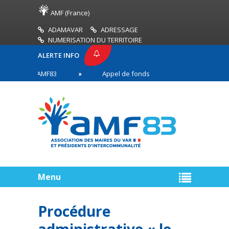
AMF (France)
ADAMAVAR
ADRESSAGE
NUMERISATION DU TERRITOIRE
ALERTE INFO
RESSE AMF83
Appel de fonds incendies de forêt
es en première ligne
Menu
Procédure