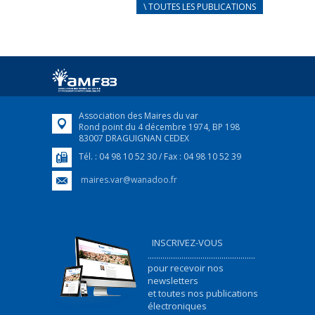
CARNET D’ACCUEIL
\ TOUTES LES PUBLICATIONS
FRANÇAIS/UKRAINIEN
25 avril 2022
Afin d’accompagner au mieux les réfugiés
ukrainiens arrivés en France,...
FEUILLETER
Association des Maires du var
Rond point du 4 décembre 1974, BP 198
83007 DRAGUIGNAN CEDEX
Tél. : 04 98 10 52 30 / Fax : 04 98 10 52 39
maires.var@wanadoo.fr
INSCRIVEZ-VOUS
...................................................
pour recevoir nos
newsletters
et toutes nos publications
électroniques