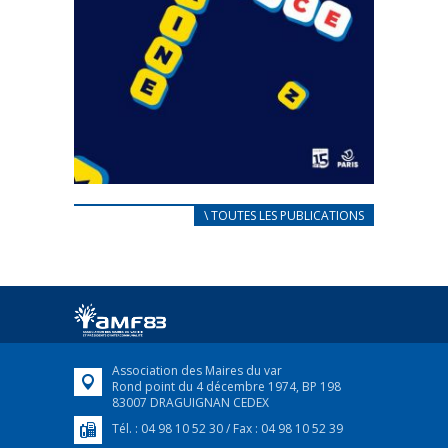
CARNET D’ACCUEIL
\ TOUTES LES PUBLICATIONS
FRANÇAIS/UKRAINIEN
25 avril 2022
Afin d’accompagner au mieux les réfugiés
ukrainiens arrivés en France,...
FEUILLETER
Association des Maires du var
Rond point du 4 décembre 1974, BP 198
83007 DRAGUIGNAN CEDEX
Tél. : 04 98 10 52 30 / Fax : 04 98 10 52 39