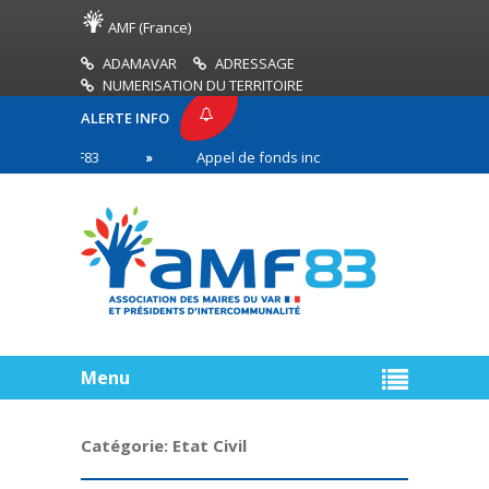
AMF (France)
ADAMAVAR
ADRESSAGE
NUMERISATION DU TERRITOIRE
ALERTE INFO
E AMF83
Appel de fonds incendies de forêt
R
 première ligne
Menu
Catégorie:
Etat Civil