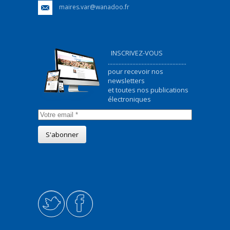
maires.var@wanadoo.fr
INSCRIVEZ-VOUS
...................................................
pour recevoir nos
newsletters
et toutes nos publications
électroniques