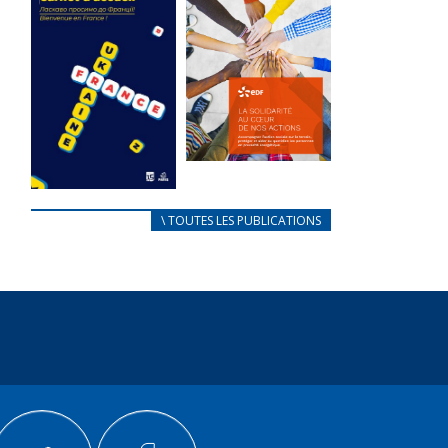
des conflits
l’élu local
d’intérêts
3 avril 2024
18 septembre 2023
Mise à jour avril
FEUILLETER
2024
FEUILLETER
La solidarité
au coeur de
CARNET
\ TOUTES LES PUBLICATIONS
nos actions
D’ACCUEIL
18 septembre 2023
FRANÇAIS/UKRAINIEN
25 avril 2022
FEUILLETER
Afin
d’accompagner
au mieux les
réfugiés
ukrainiens arrivés
en France,...
FEUILLETER