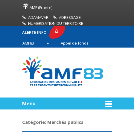
AMF (France)
ADAMAVAR
ADRESSAGE
NUMERISATION DU TERRITOIRE
ALERTE INFO
PRESSE AMF83
Appel de fonds incendies de forêt
res en première ligne
Menu
Catégorie:
Marchés publics