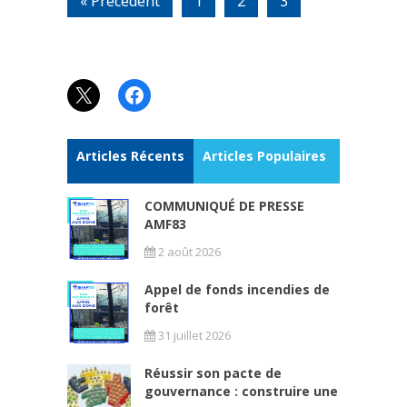
« Précédent
1
2
3
X
Facebook
Articles Récents
Articles Populaires
COMMUNIQUÉ DE PRESSE
AMF83
2 août 2026
Appel de fonds incendies de
forêt
31 juillet 2026
Réussir son pacte de
gouvernance : construire une