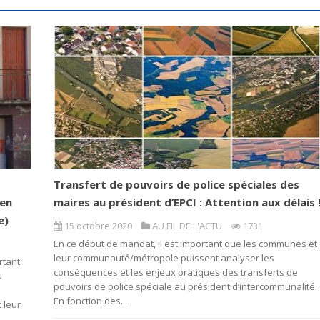
Transfert de pouvoirs de police spéciales des
 en
maires au président d’EPCI : Attention aux délais 
e)
15 octobre 2020
AU FIL DE L'ACTU
1731
En ce début de mandat, il est important que les communes et
leur communauté/métropole puissent analyser les
rtant
conséquences et les enjeux pratiques des transferts de
u
pouvoirs de police spéciale au président d’intercommunalité.
En fonction des...
 leur