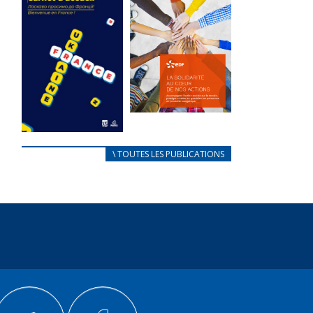
des conflits
l’élu local
d’intérêts
3 avril 2024
18 septembre 2023
Mise à jour avril
FEUILLETER
2024
FEUILLETER
La solidarité
au coeur de
CARNET
\ TOUTES LES PUBLICATIONS
nos actions
D’ACCUEIL
18 septembre 2023
FRANÇAIS/UKRAINIEN
25 avril 2022
FEUILLETER
Afin
d’accompagner
au mieux les
réfugiés
ukrainiens arrivés
en France,...
FEUILLETER