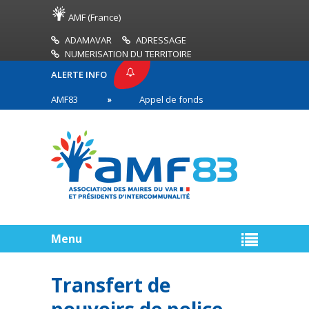
AMF (France)
ADAMAVAR
ADRESSAGE
NUMERISATION DU TERRITOIRE
ALERTE INFO
PRESSE AMF83
Appel de fonds incendies de forêt
res en première ligne
Menu
Transfert de