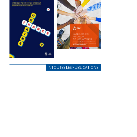
des conflits
l’élu local
d’intérêts
3 avril 2024
18 septembre 2023
Mise à jour avril
FEUILLETER
2024
FEUILLETER
La solidarité
au coeur de
CARNET
\ TOUTES LES PUBLICATIONS
nos actions
D’ACCUEIL
18 septembre 2023
FRANÇAIS/UKRAINIEN
25 avril 2022
FEUILLETER
Afin
d’accompagner
au mieux les
réfugiés
ukrainiens arrivés
en France,...
FEUILLETER