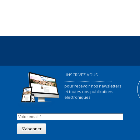
INSCRIVEZ-VOUS
...................................................
pour recevoir nos newsletters
et toutes nos publications
électroniques