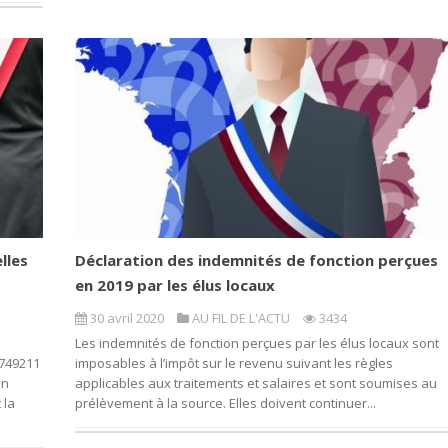
lles
Déclaration des indemnités de fonction perçues
en 2019 par les élus locaux
30 avril 2020
AU FIL DE L'ACTU
3434
Les indemnités de fonction perçues par les élus locaux sont
7749211
imposables à l’impôt sur le revenu suivant les règles
en
applicables aux traitements et salaires et sont soumises au
 la
prélèvement à la source. Elles doivent continuer...