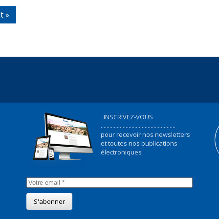
t »
INSCRIVEZ-VOUS
...................................................
pour recevoir nos newsletters
et toutes nos publications
électroniques