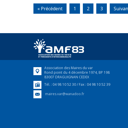
« Précédent
1
2
3
Suivan
Association des Maires du var
Rond point du 4 décembre 1974, BP 198
83007 DRAGUIGNAN CEDEX
Tél. : 04 98 10 52 30 / Fax : 04 98 10 52 39
maires.var@wanadoo.fr