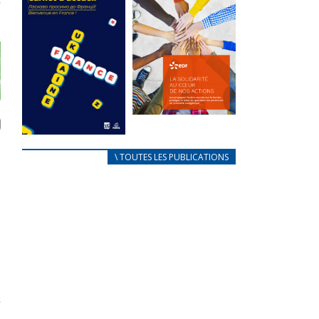
des conflits
l’élu local
d’intérêts
3 avril 2024
18 septembre 2023
Mise à jour avril
FEUILLETER
2024
FEUILLETER
La solidarité
au coeur de
CARNET
\ TOUTES LES PUBLICATIONS
nos actions
D’ACCUEIL
18 septembre 2023
FRANÇAIS/UKRAINIEN
25 avril 2022
FEUILLETER
Afin
d’accompagner
au mieux les
réfugiés
ukrainiens arrivés
en France,...
FEUILLETER