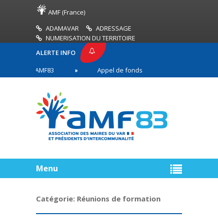
AMF (France)
ADAMAVAR
ADRESSAGE
NUMERISATION DU TERRITOIRE
ALERTE INFO
PRESSE AMF83
Appel de fonds incendies de forêt
res en première ligne
Menu
Catégorie:
Réunions de formation