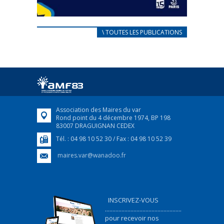
CARNET D’ACCUEIL
\ TOUTES LES PUBLICATIONS
FRANÇAIS/UKRAINIEN
25 avril 2022
Afin d’accompagner au mieux les réfugiés
ukrainiens arrivés en France,...
FEUILLETER
Association des Maires du var
Rond point du 4 décembre 1974, BP 198
83007 DRAGUIGNAN CEDEX
Tél. : 04 98 10 52 30 / Fax : 04 98 10 52 39
maires.var@wanadoo.fr
INSCRIVEZ-VOUS
...................................................
pour recevoir nos