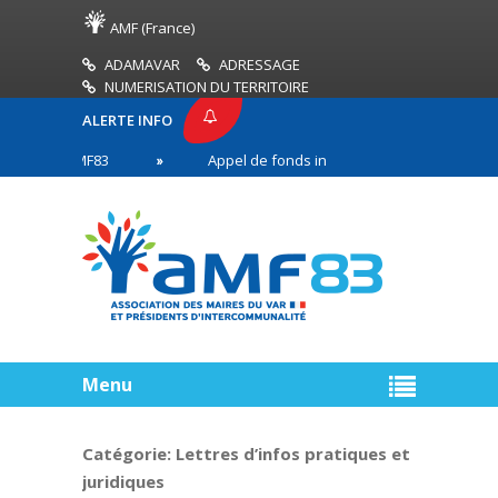
AMF (France)
ADAMAVAR
ADRESSAGE
NUMERISATION DU TERRITOIRE
ALERTE INFO
SSE AMF83
Appel de fonds incendies de forêt
 en première ligne
Menu
Catégorie:
Lettres d’infos pratiques et
juridiques