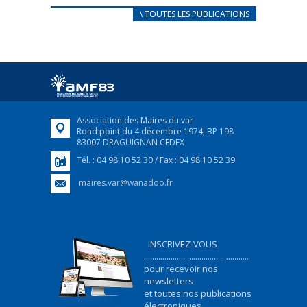
CARNET D’ACCUEIL
\ TOUTES LES PUBLICATIONS
FRANÇAIS/UKRAINIEN
25 avril 2022
Afin d’accompagner au mieux les réfugiés
ukrainiens arrivés en France,...
FEUILLETER
Association des Maires du var
Rond point du 4 décembre 1974, BP 198
83007 DRAGUIGNAN CEDEX
Tél. : 04 98 10 52 30 / Fax : 04 98 10 52 39
maires.var@wanadoo.fr
INSCRIVEZ-VOUS
...................................................
pour recevoir nos
newsletters
et toutes nos publications
électroniques