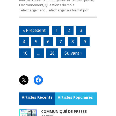
Environnement, Questions du mois
Téléchargement : Télécharger au format pdf
« Précédent
1
2
3
4
5
6
7
8
9
10
…
26
Suivant »
X
Facebook
Articles Récents
Articles Populaires
COMMUNIQUÉ DE PRESSE