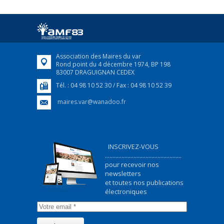
Afin d’accompagner au mieux les réfugiés
ukrainiens arrivés en France,...
FEUILLETER
Association des Maires du var
Rond point du 4 décembre 1974, BP 198
83007 DRAGUIGNAN CEDEX
Tél. : 04 98 10 52 30 / Fax : 04 98 10 52 39
maires.var@wanadoo.fr
INSCRIVEZ-VOUS
...................................................
pour recevoir nos
newsletters
et toutes nos publications
électroniques