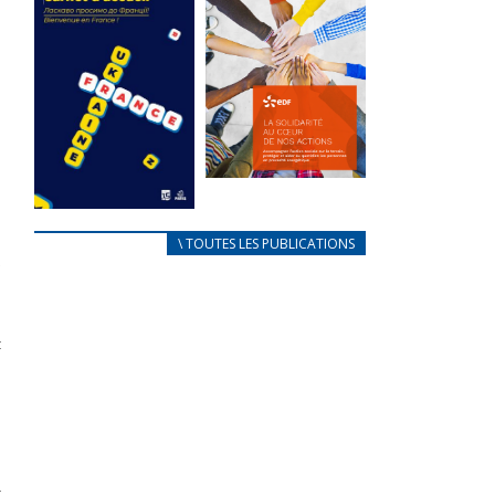
des conflits
l’élu local
d’intérêts
3 avril 2024
18 septembre 2023
Mise à jour avril
FEUILLETER
2024
FEUILLETER
La solidarité
au coeur de
CARNET
\ TOUTES LES PUBLICATIONS
nos actions
D’ACCUEIL
18 septembre 2023
FRANÇAIS/UKRAINIEN
25 avril 2022
FEUILLETER
e
Afin
t
d’accompagner
a
au mieux les
s
réfugiés
ukrainiens arrivés
en France,...
FEUILLETER
t