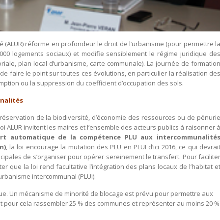
é (ALUR) réforme en profondeur le droit de l’urbanisme (pour permettre l
000 logements sociaux) et modifie sensiblement le régime juridique de
iale, plan local d’urbanisme, carte communale). La journée de formatio
de faire le point sur toutes ces évolutions, en particulier la réalisation de
ption ou la suppression du coefficient d’occupation des sols.
nalités
préservation de la biodiversité, d’économie des ressources ou de pénuri
loi ALUR invitent les maires et l’ensemble des acteurs publics à raisonner 
ert automatique de la compétence PLU aux intercommunalité
n)
, la loi encourage la mutation des PLU en PLUI d’ici 2016, ce qui devrai
pales de s’organiser pour opérer sereinement le transfert. Pour facilite
er que la loi rend facultative l’intégration des plans locaux de l’habitat e
’urbanisme intercommunal (PLUI).
ique. Un mécanisme de minorité de blocage est prévu pour permettre aux
ont pour cela rassembler 25 % des communes et représenter au moins 20 %