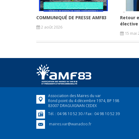
COMMUNIQUÉ DE PRESSE AMF83
Retour e
élective
2 août 2026
15 mai 
Association des Maires du var
Rond point du 4 décembre 1974, BP 198
83007 DRAGUIGNAN CEDEX
Tél. : 04 98 10 52 30 / Fax : 04 98 10 52 39
maires.var@wanadoo.fr