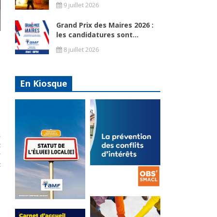
9 juillet 2026
Grand Prix des Maires 2026 :
les candidatures sont...
a
8 juillet 2026
s
n
s
En Kiosque
e
à
s
t
r
t
La
prévention
Statut de