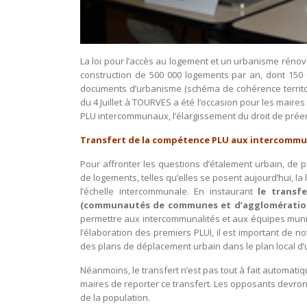
La loi pour l’accès au logement et un urbanisme rénov
construction de 500 000 logements par an, dont 150 
documents d’urbanisme (schéma de cohérence territor
du 4 Juillet à TOURVES a été l’occasion pour les maires 
PLU intercommunaux, l’élargissement du droit de préem
Transfert de la compétence PLU aux intercommu
Pour affronter les questions d’étalement urbain, de 
de logements, telles qu’elles se posent aujourd’hui, la 
l’échelle intercommunale. En instaurant
le transf
(communautés de communes et d’agglomératio
permettre aux intercommunalités et aux équipes munici
l’élaboration des premiers PLUI, il est important de not
des plans de déplacement urbain dans le plan local d
Néanmoins, le transfert n’est pas tout à fait automat
maires de reporter ce transfert. Les opposants devr
de la population.