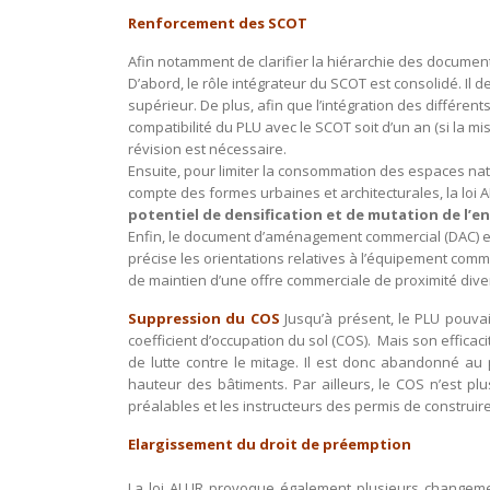
Renforcement des SCOT
Afin notamment de clarifier la hiérarchie des docume
D’abord, le rôle intégrateur du SCOT est consolidé. Il 
supérieur. De plus, afin que l’intégration des différents
compatibilité du PLU avec le SCOT soit d’un an (si la m
révision est nécessaire.
Ensuite, pour limiter la consommation des espaces natur
compte des formes urbaines et architecturales, la loi 
potentiel de densification et de mutation de l’e
Enfin, le document d’aménagement commercial (DAC) est
précise les orientations relatives à l’équipement commerc
de maintien d’une offre commerciale de proximité diver
Suppression du COS
Jusqu’à présent, le PLU pouvai
coefficient d’occupation du sol (COS). Mais son effica
de lutte contre le mitage. Il est donc abandonné au 
hauteur des bâtiments. Par ailleurs, le COS n’est 
préalables et les instructeurs des permis de construire
Elargissement du droit de préemption
La loi ALUR provoque également plusieurs changeme