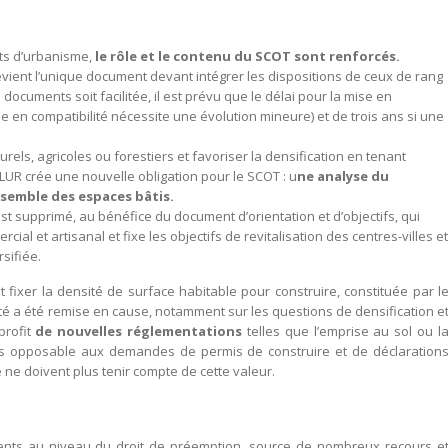
nts d’urbanisme,
le rôle et le contenu du SCOT sont renforcés.
devient l’unique document devant intégrer les dispositions de ceux de rang
 documents soit facilitée, il est prévu que le délai pour la mise en
ise en compatibilité nécessite une évolution mineure) et de trois ans si une
els, agricoles ou forestiers et favoriser la densification en tenant
ALUR crée une nouvelle obligation pour le SCOT : u
ne analyse du
nsemble des espaces bâtis.
 supprimé, au bénéfice du document d’orientation et d’objectifs, qui
ial et artisanal et fixe les objectifs de revitalisation des centres-villes et
sifiée.
t fixer la densité de surface habitable pour construire, constituée par l
cité a été remise en cause, notamment sur les questions de densification e
profit
de nouvelles réglementations
telles que l’emprise au sol ou l
plus opposable aux demandes de permis de construire et de déclaration
 ne doivent plus tenir compte de cette valeur.
nts au niveau du droit de préemption, source de nombreux recours e