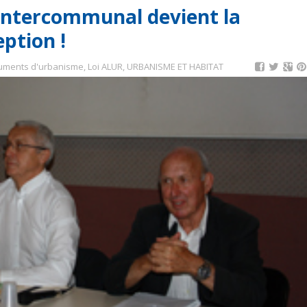
 intercommunal devient la
eption !
uments d'urbanisme
,
Loi ALUR
,
URBANISME ET HABITAT