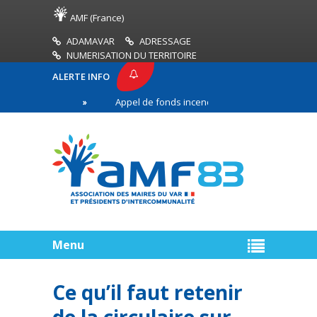
AMF (France)
ADAMAVAR
ADRESSAGE
NUMERISATION DU TERRITOIRE
ALERTE INFO
AMF83
Appel de fonds incendies de forêt
Réuss
emière ligne
Menu
Ce qu’il faut retenir