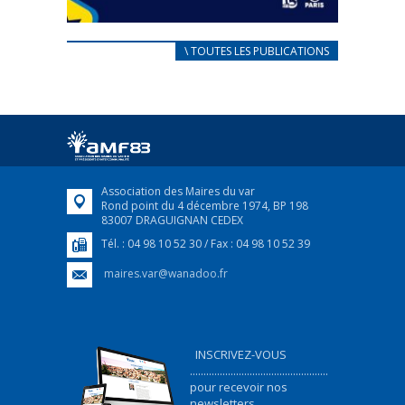
CARNET D’ACCUEIL
\ TOUTES LES PUBLICATIONS
FRANÇAIS/UKRAINIEN
25 avril 2022
Afin d’accompagner au mieux les réfugiés
ukrainiens arrivés en France,...
FEUILLETER
Association des Maires du var
Rond point du 4 décembre 1974, BP 198
83007 DRAGUIGNAN CEDEX
Tél. : 04 98 10 52 30 / Fax : 04 98 10 52 39
maires.var@wanadoo.fr
INSCRIVEZ-VOUS
...................................................
pour recevoir nos
newsletters