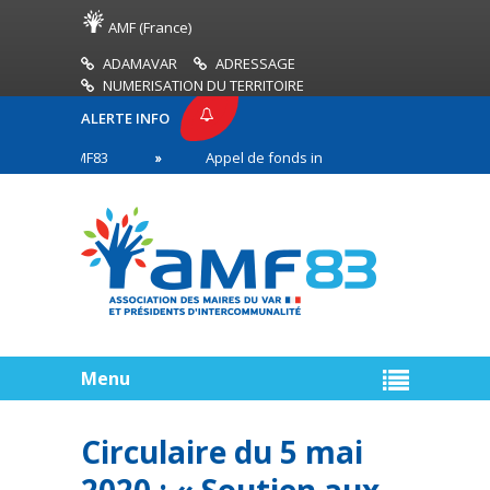
AMF (France)
ADAMAVAR
ADRESSAGE
NUMERISATION DU TERRITOIRE
ALERTE INFO
SSE AMF83
Appel de fonds incendies de forêt
 en première ligne
Menu
Circulaire du 5 mai