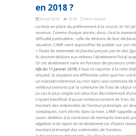
en 2018 ?
8 mai 2019
3519
Non classé
La mise en place du prélèvement à la source, le 1er jan
revenus. Comme chaque année, donc, c’est le moment de
difficulté particulière : celle de déduire de leur décla
situation. L’AMF vient aujourd’hui de publier sur son s
«
Toutes les indemnités de fonction perçues par les élus fig
ils doivent déduire eux-mêmes l’abattement fiscal auquel
Or cet abattement varie en fonction de plusieurs critère
info
du 11 janvier 2019
). Il faut se reporter à la note 
résumé, la situation est différente selon que l’on soi
un mandat indemnisé ou non dans une commune de moins
remboursements par la commune de frais de séjour ou 
Le cas le plus simple est celui d’un élu indemnisé d’
n’ayant bénéficié d’aucun remboursement de frais de sé
montant des indemnités de fonction prérempli, un abat
compliqués, sont décrits dans la note. L’AMF rappelle 
cases dédiées à la correction de montants inexacts prér
négatives ni de report de cet abattement sur d’autres reven
montant prérempli des indemnités de fonction.
Autre précision importante : les élus locaux peuvent bé