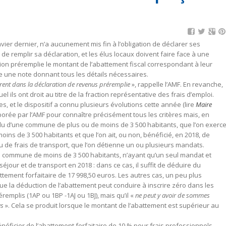
vier dernier, n’a aucunement mis fin à l’obligation de déclarer ses
 remplir sa déclaration, et les élus locaux doivent faire face à une
ration préremplie le montant de l’abattement fiscal correspondant à leur
ite une note donnant tous les détails nécessaires.
urent dans la déclaration de revenus préremplie
», rappelle l’AMF. En revanche,
 ils ont droit au titre de la fraction représentative des frais d’emploi.
s, et le dispositif a connu plusieurs évolutions cette année (lire
Maire
élaborée par l’AMF pour connaître précisément tous les critères mais, en
t élu d’une commune de plus ou de moins de 3 500 habitants, que l’on exerc
 de 3 500 habitants et que l’on ait, ou non, bénéficié, en 2018, de
de frais de transport, que l’on détienne un ou plusieurs mandats.
une commune de moins de 3 500 habitants, n’ayant qu’un seul mandat et
jour et de transport en 2018 : dans ce cas, il suffit de déduire du
tement forfaitaire de 17 998,50 euros. Les autres cas, un peu plus
que la déduction de l’abattement peut conduire à inscrire zéro dans les
emplis (1AP ou 1BP -1AJ ou 1BJ), mais qu’il «
ne peut y avoir de sommes
us
». Cela se produit lorsque le montant de l’abattement est supérieur au
néficier de l’abattement forfaitaire de 10 % pour frais professionnels