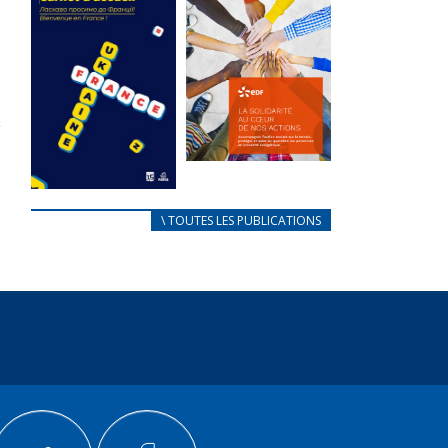
des conflits
l’élu local
d’intérêts
3 avril 2024
18 septembre 2023
Mise à jour avril
FEUILLETER
2024
FEUILLETER
La solidarité
au coeur de
CARNET
\ TOUTES LES PUBLICATIONS
nos actions
D’ACCUEIL
18 septembre 2023
FRANÇAIS/UKRAINIEN
25 avril 2022
FEUILLETER
Afin
d’accompagner
au mieux les
réfugiés
ukrainiens arrivés
en France,...
FEUILLETER