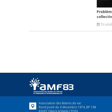
Problèm
collectiv
15 octo
Association des Maires du var
Rond point du 4 décembre 1974, BP 198
83007 DRAGUIGNAN CEDEX