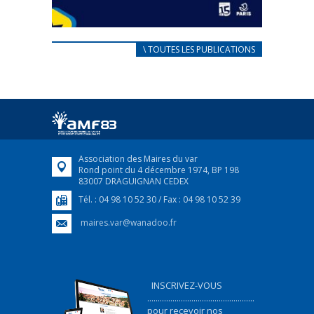
CARNET D’ACCUEIL
\ TOUTES LES PUBLICATIONS
FRANÇAIS/UKRAINIEN
25 avril 2022
Afin d’accompagner au mieux les réfugiés
ukrainiens arrivés en France,...
FEUILLETER
Association des Maires du var
Rond point du 4 décembre 1974, BP 198
83007 DRAGUIGNAN CEDEX
Tél. : 04 98 10 52 30 / Fax : 04 98 10 52 39
maires.var@wanadoo.fr
INSCRIVEZ-VOUS
...................................................
pour recevoir nos