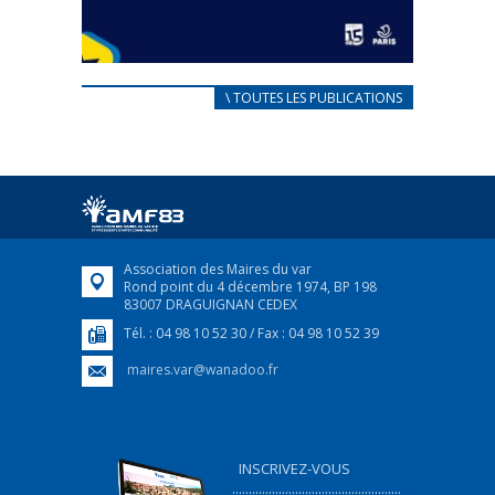
CARNET D’ACCUEIL
\ TOUTES LES PUBLICATIONS
FRANÇAIS/UKRAINIEN
25 avril 2022
Afin d’accompagner au mieux les réfugiés
ukrainiens arrivés en France,...
FEUILLETER
Association des Maires du var
Rond point du 4 décembre 1974, BP 198
83007 DRAGUIGNAN CEDEX
Tél. : 04 98 10 52 30 / Fax : 04 98 10 52 39
maires.var@wanadoo.fr
INSCRIVEZ-VOUS
...................................................