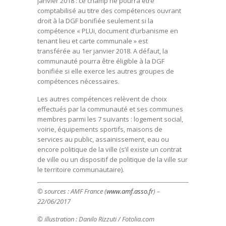
janvier 2018 : ce champ ne pourra être
comptabilisé au titre des compétences ouvrant
droit à la DGF bonifiée seulement si la
compétence « PLUi, document d’urbanisme en
tenant lieu et carte communale » est
transférée au 1er janvier 2018. A défaut, la
communauté pourra être éligible à la DGF
bonifiée si elle exerce les autres groupes de
compétences nécessaires.
Les autres compétences relèvent de choix
effectués par la communauté et ses communes
membres parmi les 7 suivants : logement social,
voirie, équipements sportifs, maisons de
services au public, assainissement, eau ou
encore politique de la ville (s’il existe un contrat
de ville ou un dispositif de politique de la ville sur
le territoire communautaire).
© sources :
AMF France (
www.amf.asso.fr
) –
22/06/2017
© illustration : Danilo Rizzuti / Fotolia.com