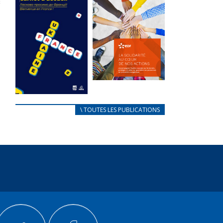
des conflits
l’élu local
d’intérêts
3 avril 2024
18 septembre 2023
Mise à jour avril
FEUILLETER
2024
FEUILLETER
La solidarité
au coeur de
CARNET
\ TOUTES LES PUBLICATIONS
nos actions
D’ACCUEIL
18 septembre 2023
FRANÇAIS/UKRAINIEN
25 avril 2022
FEUILLETER
Afin
d’accompagner
au mieux les
réfugiés
ukrainiens arrivés
en France,...
FEUILLETER