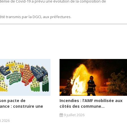
pidémie de Covid-19 a prévu une évolution de la composition de
 été transmis par la DGCL aux préfectures.
son pacte de
Incendies : l’AMF mobilisée aux
ance : construire une
côtés des commune...
9 juillet 2026
et 2026