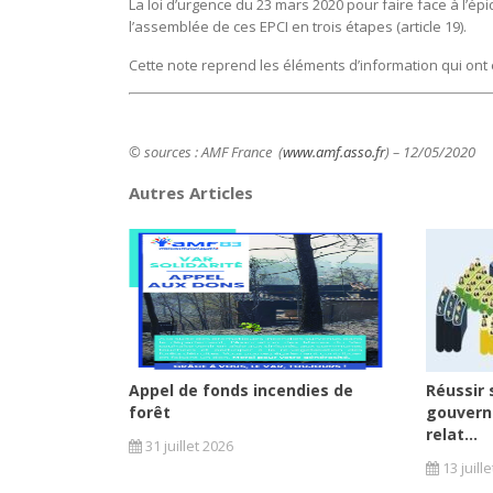
La loi d’urgence du 23 mars 2020 pour faire face à l’é
l’assemblée de ces EPCI en trois étapes (article 19).
Cette note reprend les éléments d’information qui ont
© sources : AMF France (
www.amf.asso.fr
) – 12/05/2020
Autres Articles
Appel de fonds incendies de
Réussir 
forêt
gouvern
relat...
31 juillet 2026
13 juill