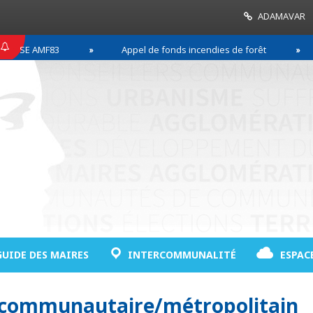
ADAMAVAR
SE AMF83
Appel de fonds incendies de forêt
GUIDE DES MAIRES
INTERCOMMUNALITÉ
ESPAC
l communautaire/métropolitain