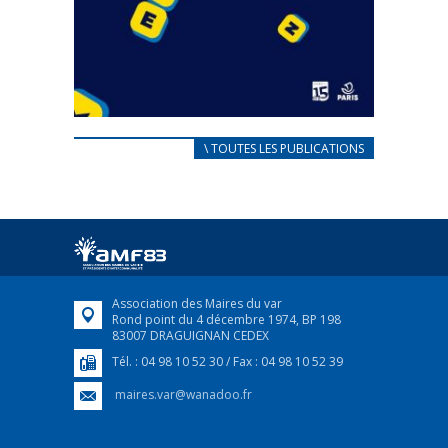
CARNET D’ACCUEIL
\ TOUTES LES PUBLICATIONS
FRANÇAIS/UKRAINIEN
25 avril 2022
Afin d’accompagner au mieux les réfugiés
ukrainiens arrivés en France,...
FEUILLETER
Association des Maires du var
Rond point du 4 décembre 1974, BP 198
83007 DRAGUIGNAN CEDEX
Tél. : 04 98 10 52 30 / Fax : 04 98 10 52 39
maires.var@wanadoo.fr